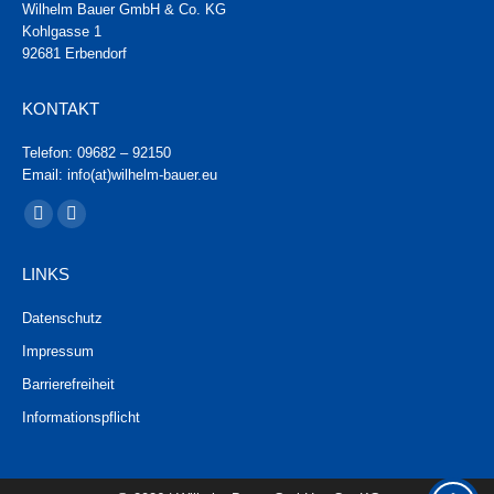
Wilhelm Bauer GmbH & Co. KG
Kohlgasse 1
92681 Erbendorf
KONTAKT
Telefon: 09682 – 92150
Email: info(at)wilhelm-bauer.eu
Finden Sie uns auf:
Facebook
Instagram
page
page
LINKS
opens
opens
in
in
Datenschutz
new
new
Impressum
window
window
Barrierefreiheit
Informationspflicht